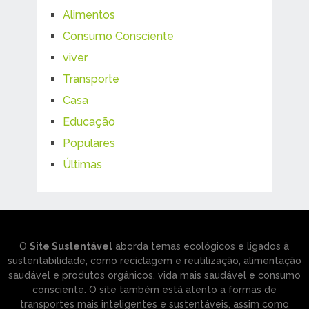
Alimentos
Consumo Consciente
viver
Transporte
Casa
Educação
Populares
Últimas
O
Site Sustentável
aborda temas ecológicos e ligados à
sustentabilidade, como reciclagem e reutilização, alimentação
saudável e produtos orgânicos, vida mais saudável e consumo
consciente. O site também está atento a formas de
transportes mais inteligentes e sustentáveis, assim como